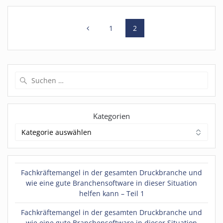
Beitragsnavigation
Seite
Seite
1
2
Suchen
nach:
Kategorien
Fachkräftemangel in der gesamten Druckbranche und
wie eine gute Branchensoftware in dieser Situation
helfen kann – Teil 1
Fachkräftemangel in der gesamten Druckbranche und
wie eine gute Branchensoftware in dieser Situation