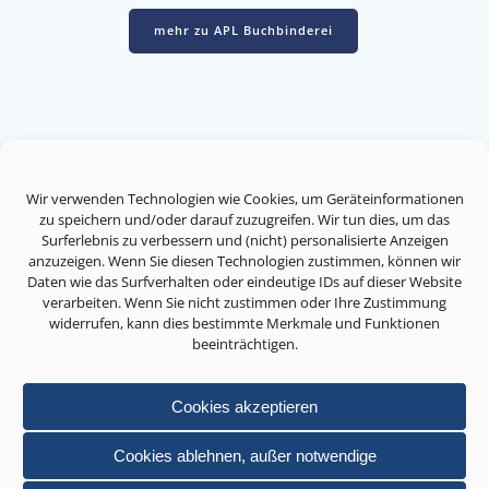
mehr zu APL Buchbinderei
Wir verwenden Technologien wie Cookies, um Geräteinformationen
Koch APL-Systems GmbH
zu speichern und/oder darauf zuzugreifen. Wir tun dies, um das
© 2026 Koch APL-Systems GmbH
Surferlebnis zu verbessern und (nicht) personalisierte Anzeigen
anzuzeigen. Wenn Sie diesen Technologien zustimmen, können wir
Daten wie das Surfverhalten oder eindeutige IDs auf dieser Website
verarbeiten. Wenn Sie nicht zustimmen oder Ihre Zustimmung
widerrufen, kann dies bestimmte Merkmale und Funktionen
APL-System
beeinträchtigen.
Unternehmen
Karriere
Cookies akzeptieren
LinkedIn
Cookies ablehnen, außer notwendige
Datenschutz